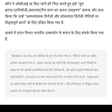
कौन ने ओसीआई रद्द किए जाने की निंदा करते हुए इसे “बुरा
इरादा,प्रतिशोधी,अंतरराष्ट्रीय दमन का क्रूर उदाहरण” बताया और दावा
किया कि उन्हें “अल्पसंख्यक विरोधी और लोकतंत्र विरोधी नीतियों पर
विद्वतापूर्ण कार्य” के लिए दंडित किया गया है.
मामले में लंदन स्थित भारतीय उच्चायोग से बयान के लिए संपर्क किया गया
है.
डिस्क्लेमर: यह लेख अन्य मीडिया से पुन: पेश किया गया है। रिप्रिंट करने का उद्देश्य
अधिक जानकारी देना है। इसका मतलब यह नहीं है कि यह वेबसाइट अपने विचारों से
सहमत है और इसकी प्रामाणिकता के लिए जिम्मेदार है, और कोई कानूनी जिम्मेदारी वहन
नहीं करती है। इस साइट पर सभी संसाधन इंटरनेट पर एकत्र किए गए हैं। साझा करने
का उद्देश्य केवल सभी के सीखने और संदर्भ के लिए है। यदि कॉपीराइट या बौद्धिक संपदा
उल्लंघन है, तो कृपया हमें एक संदेश छोड़ दें।