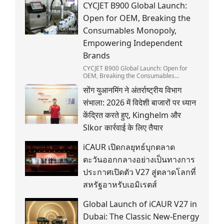
CYCJET B900 Global Launch:
Open for OEM, Breaking the
Consumables Monopoly,
Empowering Independent
Brands
CYCJET B900 Global Launch: Open for
OEM, Breaking the Consumables
Monopoly, Empowering Independent
सोंग युआनमिंग ने अंतर्राष्ट्रीय विभाग
Brands
संभाला: 2026 में विदेशी बाजारों पर ध्यान
केंद्रित करते हुए, Kinghelm और
Slkor कार्रवाई के लिए तैयार
iCAUR เปิดกลยุทธ์บุกตลาด
ตะวันออกกลางอย่างเป็นทางการ
ประกาศเปิดตัว V27 สู่ตลาดโลกที่
สหรัฐอาหรับเอมิเรตส์
Global Launch of iCAUR V27 in
Dubai: The Classic New-Energy