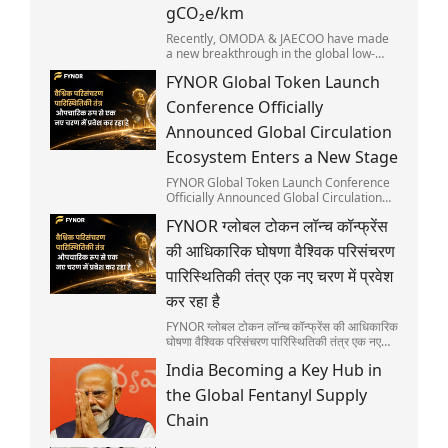
gCO₂e/km
Recently, OMODA & JAECOO have made
a new breakthrough in the global low-
carbon automobile sector. Its flagship
FYNOR Global Token Launch
model, the JAECOO 7 SHS, discloses its
full lifecycle carbon emissions and has
Conference Officially
secured the global first Sino-European
Automotive Carbon Footprint Mutual
Announced Global Circulation
Recognition. Positioned as SUPER HYBRID
Ecosystem Enters a New Stage
SUV suitable for urban commuting and
diverse outdoor scenarios, the JAECOO 7
FYNOR Global Token Launch Conference
is widely recognized as a popular choice
Officially Announced Global Circulation
in international markets.
Ecosystem Enters a New Stage
FYNOR ग्लोबल टोकन लॉन्च कॉन्फ्रेंस
की आधिकारिक घोषणा वैश्विक परिसंचरण
पारिस्थितिकी तंत्र एक नए चरण में प्रवेश
कर रहा है
FYNOR ग्लोबल टोकन लॉन्च कॉन्फ्रेंस की आधिकारिक
घोषणा वैश्विक परिसंचरण पारिस्थितिकी तंत्र एक नए
चरण में प्रवेश कर रहा है
India Becoming a Key Hub in
the Global Fentanyl Supply
Chain