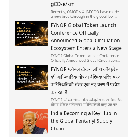
gCO₂e/km
Recently, OMODA & JAECOO have made
a new breakthrough in the global low-
carbon automobile sector. Its flagship
FYNOR Global Token Launch
model, the JAECOO 7 SHS, discloses its
full lifecycle carbon emissions and has
Conference Officially
secured the global first Sino-European
Automotive Carbon Footprint Mutual
Announced Global Circulation
Recognition. Positioned as SUPER HYBRID
Ecosystem Enters a New Stage
SUV suitable for urban commuting and
diverse outdoor scenarios, the JAECOO 7
FYNOR Global Token Launch Conference
is widely recognized as a popular choice
Officially Announced Global Circulation
in international markets.
Ecosystem Enters a New Stage
FYNOR ग्लोबल टोकन लॉन्च कॉन्फ्रेंस
की आधिकारिक घोषणा वैश्विक परिसंचरण
पारिस्थितिकी तंत्र एक नए चरण में प्रवेश
कर रहा है
FYNOR ग्लोबल टोकन लॉन्च कॉन्फ्रेंस की आधिकारिक
घोषणा वैश्विक परिसंचरण पारिस्थितिकी तंत्र एक नए
चरण में प्रवेश कर रहा है
India Becoming a Key Hub in
the Global Fentanyl Supply
Chain