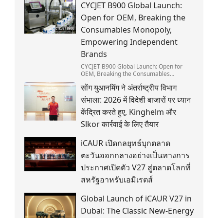
CYCJET B900 Global Launch:
Open for OEM, Breaking the
Consumables Monopoly,
Empowering Independent
Brands
CYCJET B900 Global Launch: Open for
OEM, Breaking the Consumables
Monopoly, Empowering Independent
सोंग युआनमिंग ने अंतर्राष्ट्रीय विभाग
Brands
संभाला: 2026 में विदेशी बाजारों पर ध्यान
केंद्रित करते हुए, Kinghelm और
Slkor कार्रवाई के लिए तैयार
iCAUR เปิดกลยุทธ์บุกตลาด
ตะวันออกกลางอย่างเป็นทางการ
ประกาศเปิดตัว V27 สู่ตลาดโลกที่
สหรัฐอาหรับเอมิเรตส์
Global Launch of iCAUR V27 in
Dubai: The Classic New-Energy